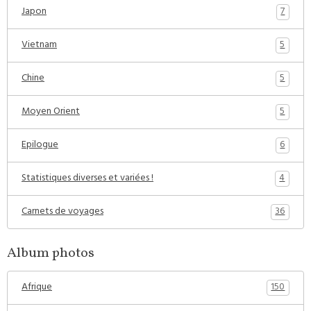
7
Japon
5
Vietnam
5
Chine
5
Moyen Orient
6
Epilogue
4
Statistiques diverses et variées !
36
Carnets de voyages
Album photos
150
Afrique