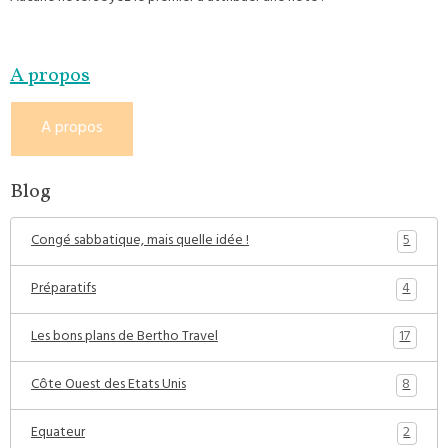
A propos
A propos
Blog
5
Congé sabbatique, mais quelle idée !
4
Préparatifs
17
Les bons plans de Bertho Travel
8
Côte Ouest des Etats Unis
2
Equateur