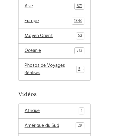
Asie
871
Europe
1846
Moyen Orient
52
Océanie
313
Photos de Voyages
54
Réalisés
Vidéos
Afrique
1
Amérique du Sud
29