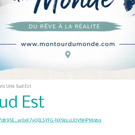
ats Unis Sud Est
Sud Est
QipO7dK95E_w0xK7yQ0L5YFG-NX9pLsUOVNHPMqbg