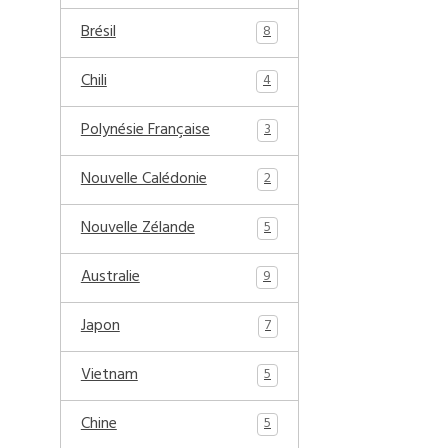
Brésil
8
Chili
4
Polynésie Française
3
Nouvelle Calédonie
2
Nouvelle Zélande
5
Australie
9
Japon
7
Vietnam
5
Chine
5