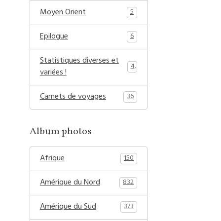
Moyen Orient
5
Epilogue
6
Statistiques diverses et
4
variées !
Carnets de voyages
36
Album photos
Afrique
150
Amérique du Nord
832
Amérique du Sud
373