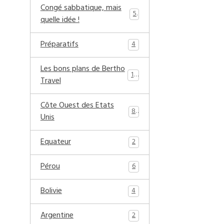
Congé sabbatique, mais
5
quelle idée !
Préparatifs
4
Les bons plans de Bertho
17
Travel
Côte Ouest des Etats
8
Unis
Equateur
2
Pérou
6
Bolivie
4
Argentine
2