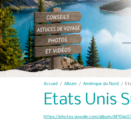
Accueil
Album
Amérique du Nord
Et
Etats Unis 
https://photos.google.com/album/AF1