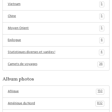
5
Vietnam
5
Chine
5
Moyen Orient
6
Epilogue
4
Statistiques diverses et variées !
36
Carnets de voyages
Album photos
150
Afrique
832
Amérique du Nord