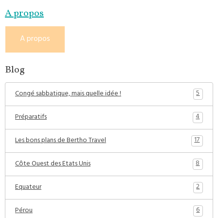
A propos
A propos
Blog
5
Congé sabbatique, mais quelle idée !
4
Préparatifs
17
Les bons plans de Bertho Travel
8
Côte Ouest des Etats Unis
2
Equateur
6
Pérou