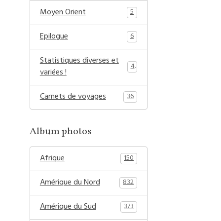
Moyen Orient
5
Epilogue
6
Statistiques diverses et
4
variées !
Carnets de voyages
36
Album photos
Afrique
150
Amérique du Nord
832
Amérique du Sud
373