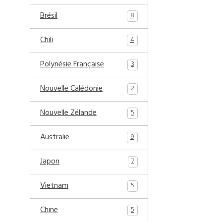
Brésil
8
Chili
4
Polynésie Française
3
Nouvelle Calédonie
2
Nouvelle Zélande
5
Australie
9
Japon
7
Vietnam
5
Chine
5