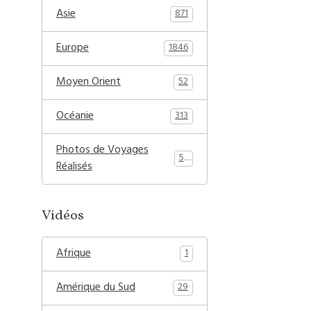
Asie
871
Europe
1846
Moyen Orient
52
Océanie
313
Photos de Voyages
54
Réalisés
Vidéos
Afrique
1
Amérique du Sud
29