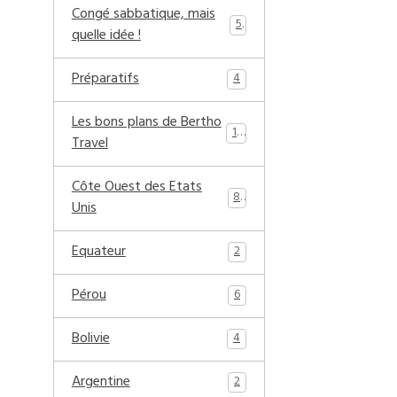
Congé sabbatique, mais
5
quelle idée !
Préparatifs
4
Les bons plans de Bertho
17
Travel
Côte Ouest des Etats
8
Unis
Equateur
2
Pérou
6
Bolivie
4
Argentine
2