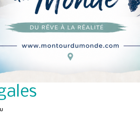
gales
EU