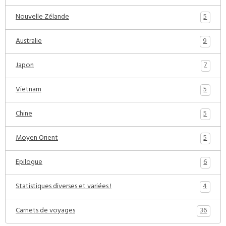
5
Nouvelle Zélande
9
Australie
7
Japon
5
Vietnam
5
Chine
5
Moyen Orient
6
Epilogue
4
Statistiques diverses et variées !
36
Carnets de voyages