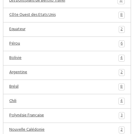
17
Les bons plans de Bertho Travel
8
Côte Ouest des Etats Unis
2
Equateur
6
Pérou
4
Bolivie
2
Argentine
8
Brésil
4
Chili
3
Polynésie Française
2
Nouvelle Calédonie