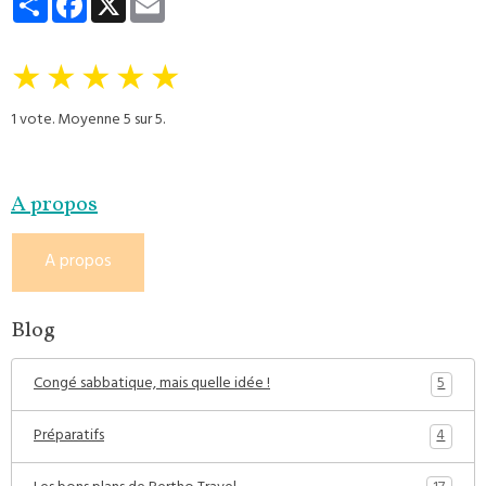
★
★
★
★
★
1
vote. Moyenne
5
sur 5.
A propos
A propos
Blog
5
Congé sabbatique, mais quelle idée !
4
Préparatifs