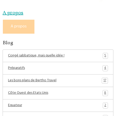
A propos
A propos
Blog
5
Congé sabbatique, mais quelle idée !
4
Préparatifs
17
Les bons plans de Bertho Travel
8
Côte Ouest des Etats Unis
2
Equateur