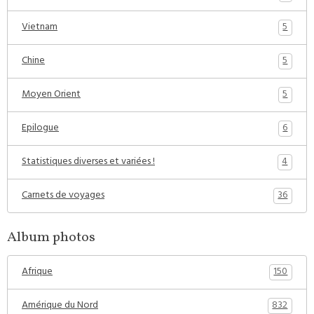
5
Vietnam
5
Chine
5
Moyen Orient
6
Epilogue
4
Statistiques diverses et variées !
36
Carnets de voyages
Album photos
150
Afrique
832
Amérique du Nord