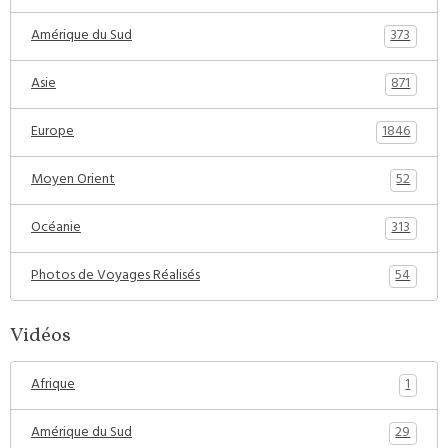
373
Amérique du Sud
871
Asie
1846
Europe
52
Moyen Orient
313
Océanie
54
Photos de Voyages Réalisés
Vidéos
1
Afrique
29
Amérique du Sud