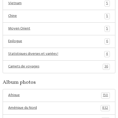
5
Vietnam
5
Chine
5
Moyen Orient
6
Epilogue
4
Statistiques diverses et variées !
36
Carnets de voyages
Album photos
150
Afrique
832
Amérique du Nord