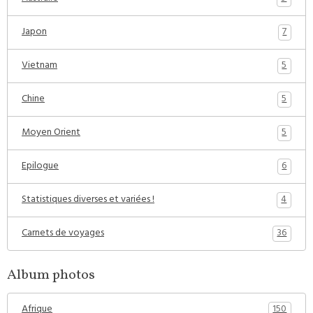
7
Japon
5
Vietnam
5
Chine
5
Moyen Orient
6
Epilogue
4
Statistiques diverses et variées !
36
Carnets de voyages
Album photos
150
Afrique