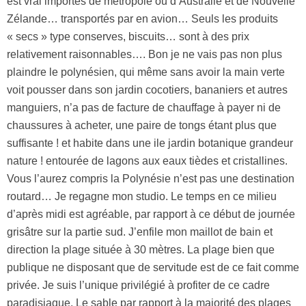
est vrai importés de métropole ou d’Australie et de Nouvelle
Zélande… transportés par en avion… Seuls les produits
« secs » type conserves, biscuits… sont à des prix
relativement raisonnables…. Bon je ne vais pas non plus
plaindre le polynésien, qui même sans avoir la main verte
voit pousser dans son jardin cocotiers, bananiers et autres
manguiers, n’a pas de facture de chauffage à payer ni de
chaussures à acheter, une paire de tongs étant plus que
suffisante ! et habite dans une ile jardin botanique grandeur
nature ! entourée de lagons aux eaux tièdes et cristallines.
Vous l’aurez compris la Polynésie n’est pas une destination
routard… Je regagne mon studio. Le temps en ce milieu
d’après midi est agréable, par rapport à ce début de journée
grisâtre sur la partie sud. J’enfile mon maillot de bain et
direction la plage située à 30 mètres. La plage bien que
publique ne disposant que de servitude est de ce fait comme
privée. Je suis l’unique privilégié à profiter de ce cadre
paradisiaque. Le sable par rapport à la majorité des plages