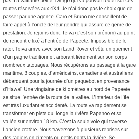
pas ma vaillante petite Twingo qui va pouvoir rouler sur ces
routes réservées aux 4X4. Je n’ai donc pas le choix que de
passer par une agence. Caro et Bruno me conseillent de
faire appel à l’oncle de leur gendre qui assure ce genre de
prestation. Je rejoins donc Teiva (c’est son prénom) au point
de rencontre fixé à l’entrée de Papeete. Impossible de le
rater, Teiva arrive avec son Land Rover et vêtu uniquement
d’un pagne traditionnel, arborant fièrement sur son corps
nombreux tatouages. Nous récupérons au passage à la gare
maritime, 3 couples, d’américains, canadiens et australiens
débarquant pour la journée d’un paquebot en provenance
d’Hawaï. Une vingtaine de kilomètres au nord de Papeete
se situe l’entrée de la route de la vallée. L’intérieur de l’île
est très luxuriant et accidenté. La route va rapidement se
transformer en piste qui longe la rivière Papenoo et sa
vallée sur environ 18 km. C’est la seule voie qui traverse
l’ancien cratère. Nous traversons à plusieurs reprises sur
des radiers en ciments ou petits ponts la rivière. Se