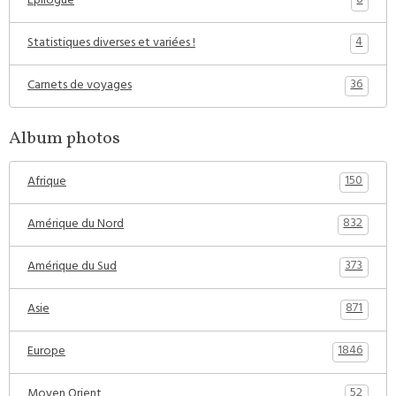
6
Epilogue
4
Statistiques diverses et variées !
36
Carnets de voyages
Album photos
150
Afrique
832
Amérique du Nord
373
Amérique du Sud
871
Asie
1846
Europe
52
Moyen Orient