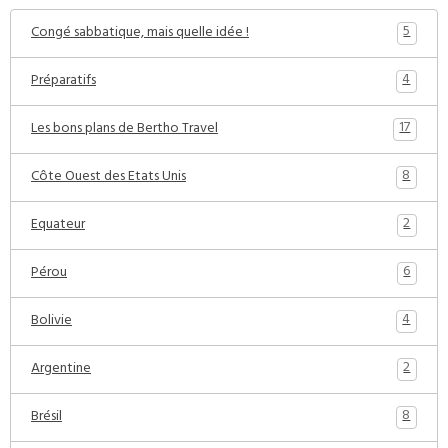
5
Congé sabbatique, mais quelle idée !
4
Préparatifs
17
Les bons plans de Bertho Travel
8
Côte Ouest des Etats Unis
2
Equateur
6
Pérou
4
Bolivie
2
Argentine
8
Brésil