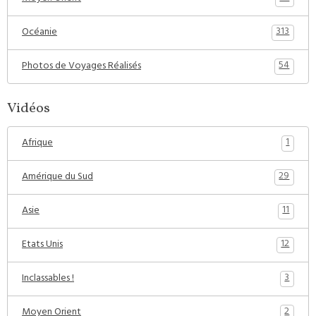
313
Océanie
54
Photos de Voyages Réalisés
Vidéos
1
Afrique
29
Amérique du Sud
11
Asie
12
Etats Unis
3
Inclassables !
2
Moyen Orient