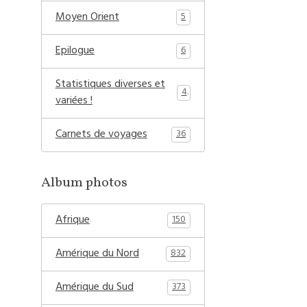
Moyen Orient
5
Epilogue
6
Statistiques diverses et
4
variées !
Carnets de voyages
36
Album photos
Afrique
150
Amérique du Nord
832
Amérique du Sud
373