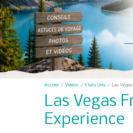
Accueil
Vidéos
Etats Unis
Las Vegas
Las Vegas F
Experience