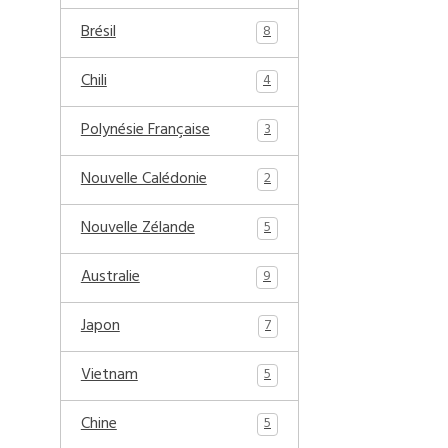
Brésil
8
Chili
4
Polynésie Française
3
Nouvelle Calédonie
2
Nouvelle Zélande
5
Australie
9
Japon
7
Vietnam
5
Chine
5