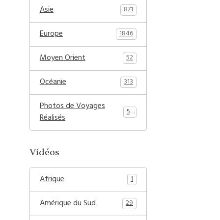
Asie
871
Europe
1846
Moyen Orient
52
Océanie
313
Photos de Voyages
54
Réalisés
Vidéos
Afrique
1
Amérique du Sud
29