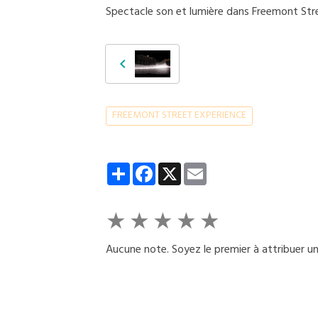
Spectacle son et lumière dans Freemont Str
FREEMONT STREET EXPERIENCE
Partager
Facebook
X
Email
★
★
★
★
★
Aucune note. Soyez le premier à attribuer un