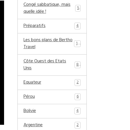
Congé sabbatique, mais
5
quelle idée !
Préparatifs
4
Les bons plans de Bertho
17
Travel
Côte Ouest des Etats
8
Unis
Equateur
2
Pérou
6
Bolivie
4
Argentine
2