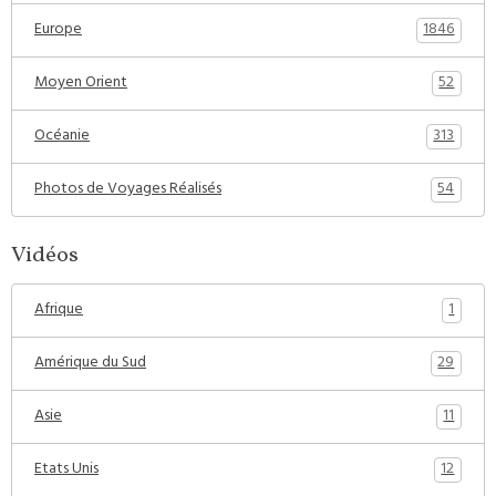
1846
Europe
52
Moyen Orient
313
Océanie
54
Photos de Voyages Réalisés
Vidéos
1
Afrique
29
Amérique du Sud
11
Asie
12
Etats Unis