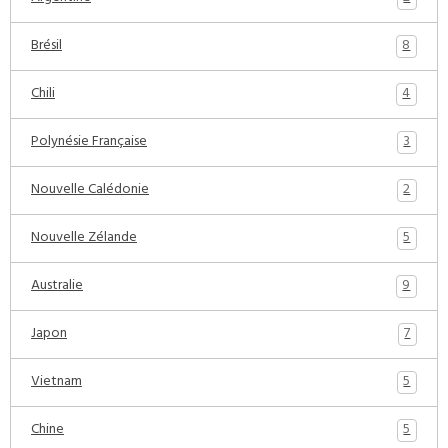
8
Brésil
4
Chili
3
Polynésie Française
2
Nouvelle Calédonie
5
Nouvelle Zélande
9
Australie
7
Japon
5
Vietnam
5
Chine