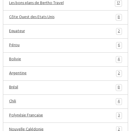
17
Les bons plans de Bertho Travel
8
Côte Ouest des Etats Unis
2
Equateur
6
Pérou
4
Bolivie
2
Argentine
8
Brésil
4
Chili
3
Polynésie Française
2
Nouvelle Calédonie