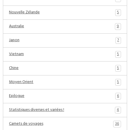
5
Nouvelle Zélande
9
Australie
7
Japon
5
Vietnam
5
Chine
5
Moyen Orient
6
Epilogue
4
Statistiques diverses et variées !
36
Carnets de voyages