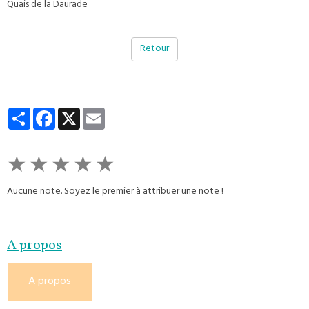
Quais de la Daurade
Retour
Partager
Facebook
X
Email
★
★
★
★
★
Aucune note. Soyez le premier à attribuer une note !
A propos
A propos