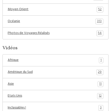
52
Moyen Orient
313
Océanie
54
Photos de Voyages Réalisés
Vidéos
1
Afrique
29
Amérique du Sud
11
Asie
12
Etats Unis
3
Inclassables !