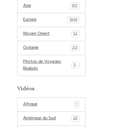
Asie
871
Europe
1846
Moyen Orient
52
Océanie
313
Photos de Voyages
54
Réalisés
Vidéos
Afrique
1
Amérique du Sud
29