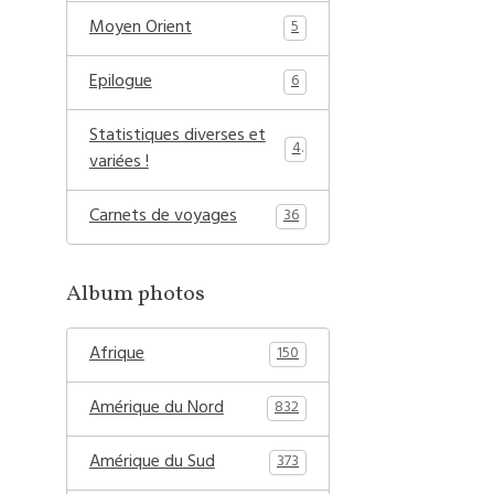
Moyen Orient
5
Epilogue
6
Statistiques diverses et
4
variées !
Carnets de voyages
36
Album photos
Afrique
150
Amérique du Nord
832
Amérique du Sud
373