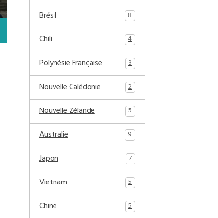
Brésil
8
Chili
4
Polynésie Française
3
Nouvelle Calédonie
2
Nouvelle Zélande
5
Australie
9
Japon
7
Vietnam
5
Chine
5