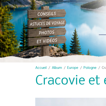
Accueil
Album
Europe
Pologne
Cr
Cracovie et