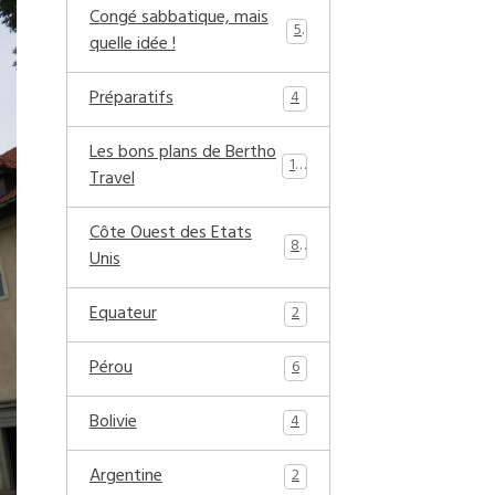
Congé sabbatique, mais
5
quelle idée !
Préparatifs
4
Les bons plans de Bertho
17
Travel
Côte Ouest des Etats
8
Unis
Equateur
2
Pérou
6
Bolivie
4
Argentine
2