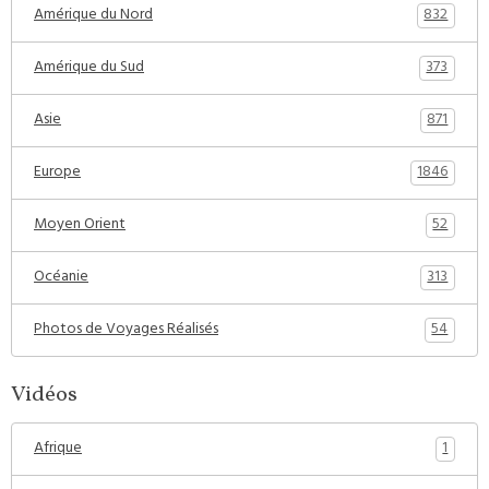
832
Amérique du Nord
373
Amérique du Sud
871
Asie
1846
Europe
52
Moyen Orient
313
Océanie
54
Photos de Voyages Réalisés
Vidéos
1
Afrique