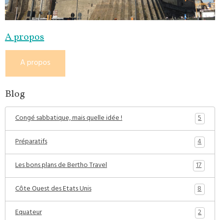
A propos
A propos
Blog
5
Congé sabbatique, mais quelle idée !
4
Préparatifs
17
Les bons plans de Bertho Travel
8
Côte Ouest des Etats Unis
2
Equateur