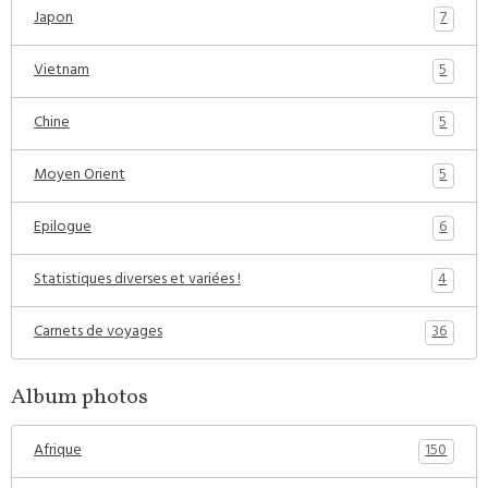
7
Japon
5
Vietnam
5
Chine
5
Moyen Orient
6
Epilogue
4
Statistiques diverses et variées !
36
Carnets de voyages
Album photos
150
Afrique