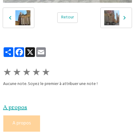
Retour
Partager
Facebook
X
Email
★
★
★
★
★
Aucune note. Soyez le premier à attribuer une note !
A propos
A propos