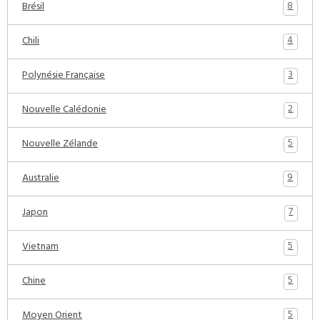
8
Brésil
4
Chili
3
Polynésie Française
2
Nouvelle Calédonie
5
Nouvelle Zélande
9
Australie
7
Japon
5
Vietnam
5
Chine
5
Moyen Orient