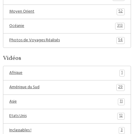
52
Moyen Orient
313
Océanie
54
Photos de Voyages Réalisés
Vidéos
1
Afrique
29
Amérique du Sud
11
Asie
12
Etats Unis
3
Inclassables !