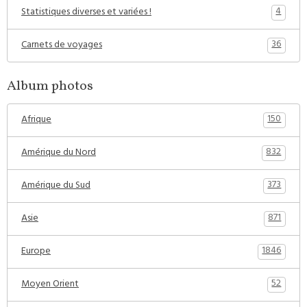
4
Statistiques diverses et variées !
36
Carnets de voyages
Album photos
150
Afrique
832
Amérique du Nord
373
Amérique du Sud
871
Asie
1846
Europe
52
Moyen Orient