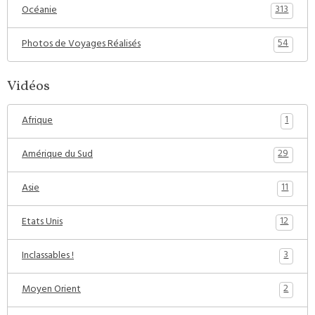
313
Océanie
54
Photos de Voyages Réalisés
Vidéos
1
Afrique
29
Amérique du Sud
11
Asie
12
Etats Unis
3
Inclassables !
2
Moyen Orient