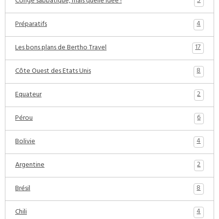
5
Congé sabbatique, mais quelle idée !
4
Préparatifs
17
Les bons plans de Bertho Travel
8
Côte Ouest des Etats Unis
2
Equateur
6
Pérou
4
Bolivie
2
Argentine
8
Brésil
4
Chili