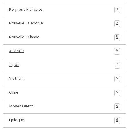
3
Polynésie Française
2
Nouvelle Calédonie
5
Nouvelle Zélande
9
Australie
7
Japon
5
Vietnam
5
Chine
5
Moyen Orient
6
Epilogue