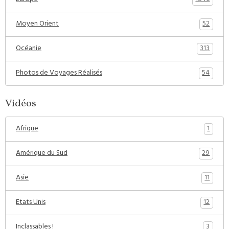
52
Moyen Orient
313
Océanie
54
Photos de Voyages Réalisés
Vidéos
1
Afrique
29
Amérique du Sud
11
Asie
12
Etats Unis
3
Inclassables !