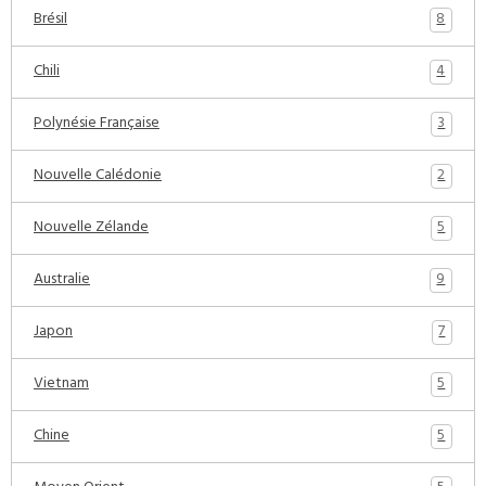
8
Brésil
4
Chili
3
Polynésie Française
2
Nouvelle Calédonie
5
Nouvelle Zélande
9
Australie
7
Japon
5
Vietnam
5
Chine