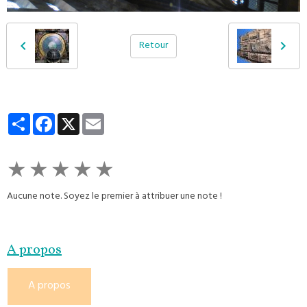
Retour
Partager
Facebook
X
Email
★
★
★
★
★
Aucune note. Soyez le premier à attribuer une note !
A propos
A propos