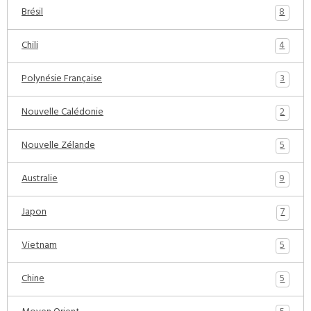
8
Brésil
4
Chili
3
Polynésie Française
2
Nouvelle Calédonie
5
Nouvelle Zélande
9
Australie
7
Japon
5
Vietnam
5
Chine