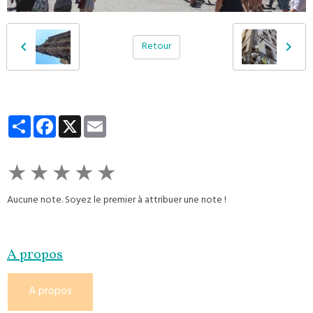
Retour
Partager
Facebook
X
Email
★
★
★
★
★
Aucune note. Soyez le premier à attribuer une note !
A propos
A propos