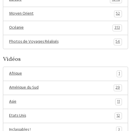
52
Moyen Orient
313
Océanie
54
Photos de Voyages Réalisés
Vidéos
1
Afrique
29
Amérique du Sud
11
Asie
12
Etats Unis
3
Inclassables !