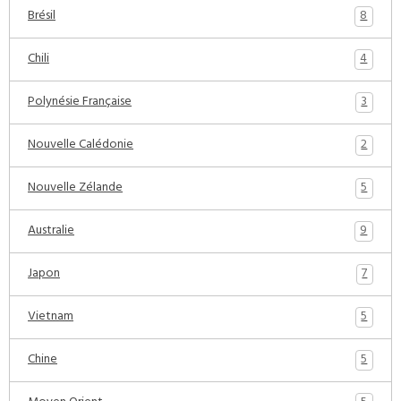
8
Brésil
4
Chili
3
Polynésie Française
2
Nouvelle Calédonie
5
Nouvelle Zélande
9
Australie
7
Japon
5
Vietnam
5
Chine