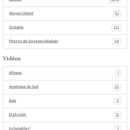
52
Moyen Orient
313
Océanie
54
Photos de Voyages Réalisés
Vidéos
1
Afrique
29
Amérique du Sud
11
Asie
12
Etats Unis
3
Inclassables !