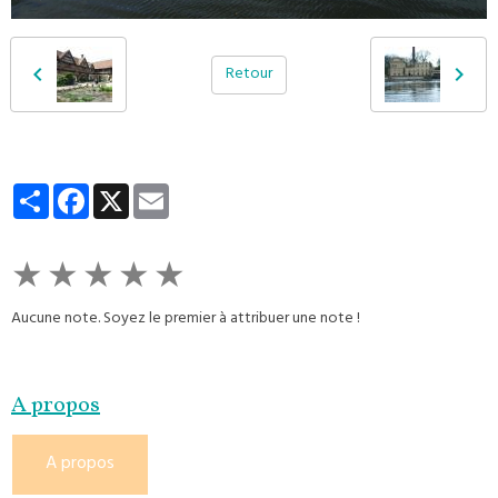
Retour
Partager
Facebook
X
Email
★
★
★
★
★
Aucune note. Soyez le premier à attribuer une note !
A propos
A propos