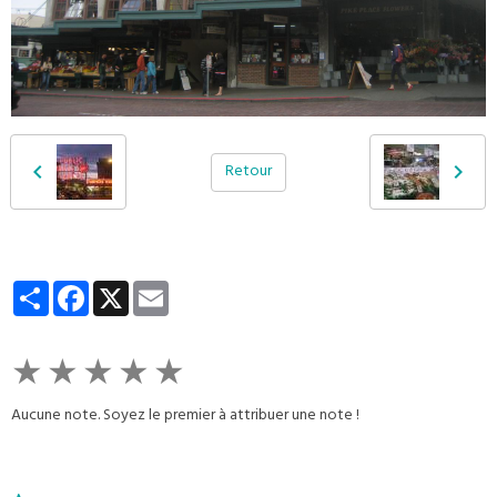
Retour
Partager
Facebook
X
Email
★
★
★
★
★
Aucune note. Soyez le premier à attribuer une note !