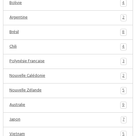
4
Bolivie
2
Argentine
8
Brésil
4
Chili
3
Polynésie Française
2
Nouvelle Calédonie
5
Nouvelle Zélande
9
Australie
7
Japon
5
Vietnam