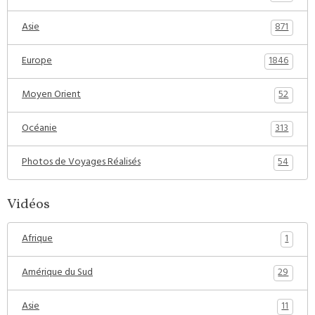
871
Asie
1846
Europe
52
Moyen Orient
313
Océanie
54
Photos de Voyages Réalisés
Vidéos
1
Afrique
29
Amérique du Sud
11
Asie