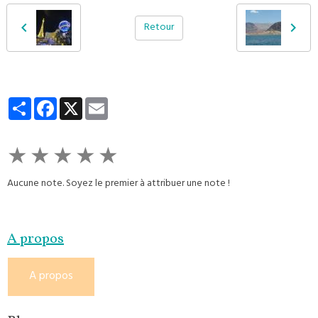
Retour
Partager
Facebook
X
Email
★
★
★
★
★
Aucune note. Soyez le premier à attribuer une note !
A propos
A propos