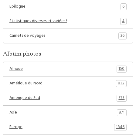
6
Epilogue
4
Statistiques diverses et variées !
36
Carnets de voyages
Album photos
150
Afrique
832
Amérique du Nord
373
Amérique du Sud
871
Asie
1846
Europe