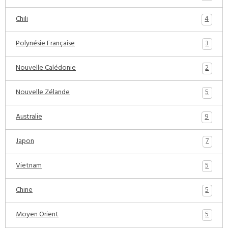
4
Chili
3
Polynésie Française
2
Nouvelle Calédonie
5
Nouvelle Zélande
9
Australie
7
Japon
5
Vietnam
5
Chine
5
Moyen Orient