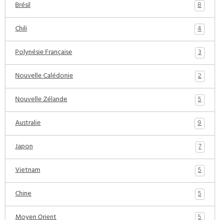
8
Brésil
4
Chili
3
Polynésie Française
2
Nouvelle Calédonie
5
Nouvelle Zélande
9
Australie
7
Japon
5
Vietnam
5
Chine
5
Moyen Orient