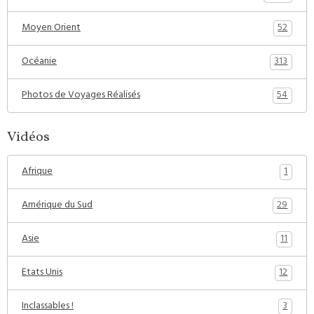
52
Moyen Orient
313
Océanie
54
Photos de Voyages Réalisés
Vidéos
1
Afrique
29
Amérique du Sud
11
Asie
12
Etats Unis
3
Inclassables !