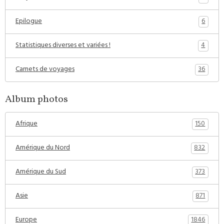
6
Epilogue
4
Statistiques diverses et variées !
36
Carnets de voyages
Album photos
150
Afrique
832
Amérique du Nord
373
Amérique du Sud
871
Asie
1846
Europe