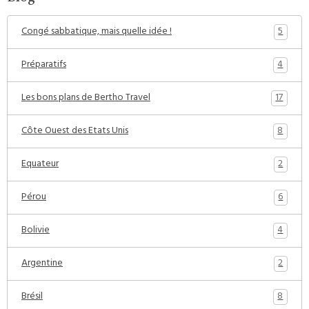
5
Congé sabbatique, mais quelle idée !
4
Préparatifs
17
Les bons plans de Bertho Travel
8
Côte Ouest des Etats Unis
2
Equateur
6
Pérou
4
Bolivie
2
Argentine
8
Brésil