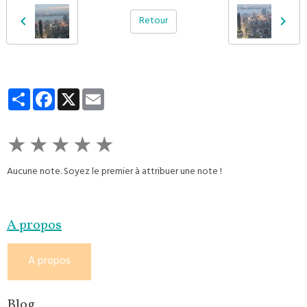
Retour
Partager
Facebook
X
Email
★
★
★
★
★
Aucune note. Soyez le premier à attribuer une note !
A propos
A propos
Blog