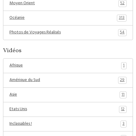
52
Moyen Orient
313
Océanie
54
Photos de Voyages Réalisés
Vidéos
1
Afrique
29
Amérique du Sud
11
Asie
12
Etats Unis
3
Inclassables !