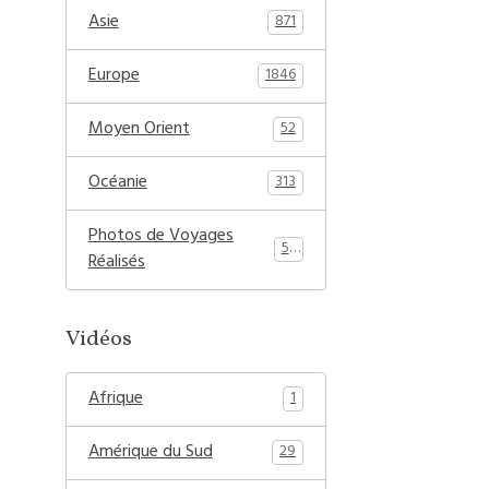
Asie
871
Europe
1846
Moyen Orient
52
Océanie
313
Photos de Voyages
54
Réalisés
Vidéos
Afrique
1
Amérique du Sud
29