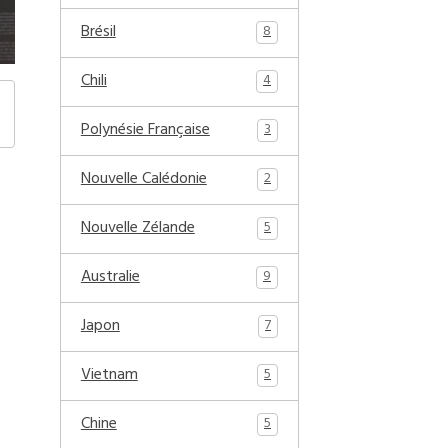
Brésil
8
Chili
4
Polynésie Française
3
Nouvelle Calédonie
2
Nouvelle Zélande
5
Australie
9
Japon
7
Vietnam
5
Chine
5