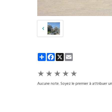
Partager
Facebook
X
Email
★
★
★
★
★
Aucune note. Soyez le premier à attribuer un