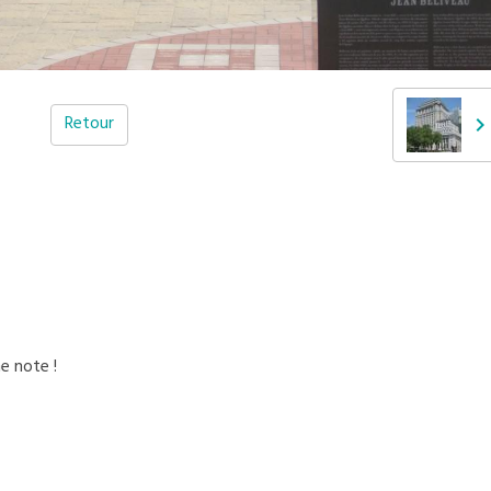
Retour
e note !