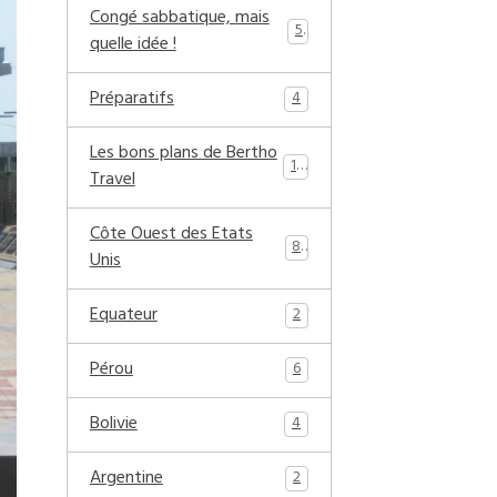
Congé sabbatique, mais
5
quelle idée !
Préparatifs
4
Les bons plans de Bertho
17
Travel
Côte Ouest des Etats
8
Unis
Equateur
2
Pérou
6
Bolivie
4
Argentine
2