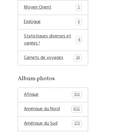
Moyen Orient
5
Epilogue
6
Statistiques diverses et
4
variées !
Carnets de voyages
36
Album photos
Afrique
150
Amérique du Nord
832
Amérique du Sud
373