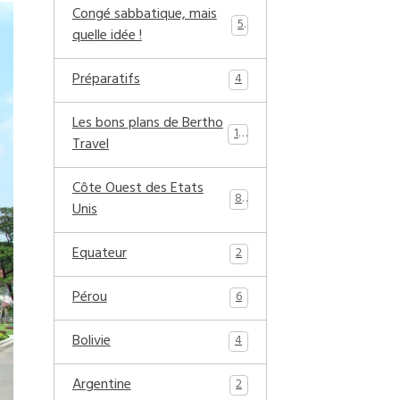
Congé sabbatique, mais
5
quelle idée !
Préparatifs
4
Les bons plans de Bertho
17
Travel
Côte Ouest des Etats
8
Unis
Equateur
2
Pérou
6
Bolivie
4
Argentine
2