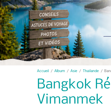
Accueil
Album
Asie
Thaïlande
Ban
Bangkok Ré
Vimanmek