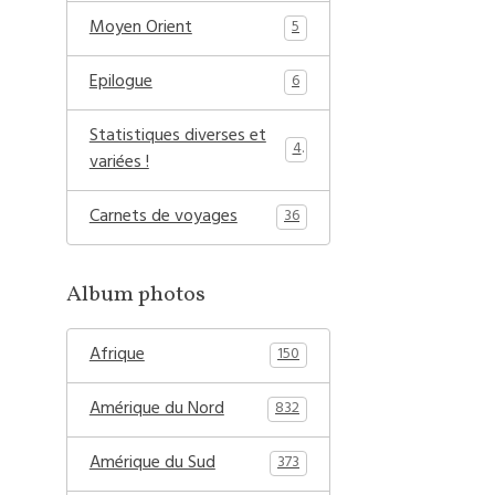
Moyen Orient
5
Epilogue
6
Statistiques diverses et
4
variées !
Carnets de voyages
36
Album photos
Afrique
150
Amérique du Nord
832
Amérique du Sud
373