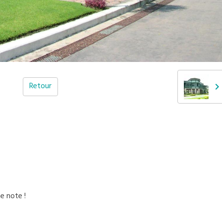
Retour
e note !