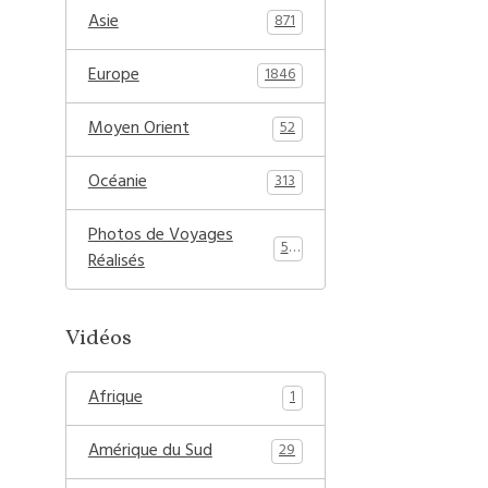
Asie
871
Europe
1846
Moyen Orient
52
Océanie
313
Photos de Voyages
54
Réalisés
Vidéos
Afrique
1
Amérique du Sud
29