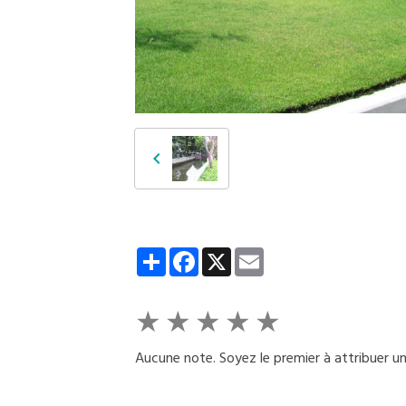
Partager
Facebook
X
Email
★
★
★
★
★
Aucune note. Soyez le premier à attribuer un