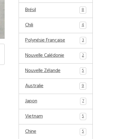
Brésil
8
Chili
4
Polynésie Française
3
Nouvelle Calédonie
2
Nouvelle Zélande
5
Australie
9
Japon
7
Vietnam
5
Chine
5