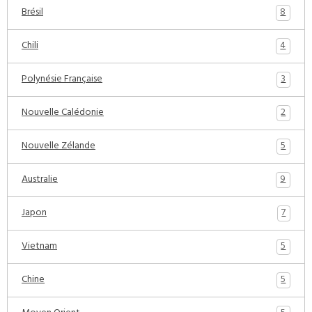
8
Brésil
4
Chili
3
Polynésie Française
2
Nouvelle Calédonie
5
Nouvelle Zélande
9
Australie
7
Japon
5
Vietnam
5
Chine