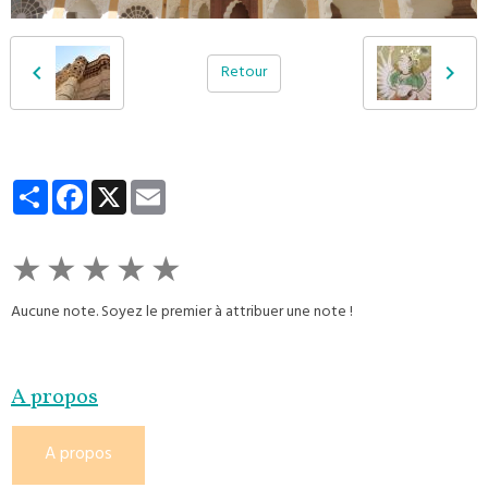
Retour
Partager
Facebook
X
Email
★
★
★
★
★
Aucune note. Soyez le premier à attribuer une note !
A propos
A propos