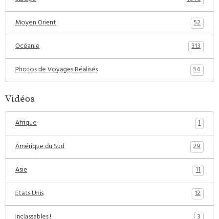
52
Moyen Orient
313
Océanie
54
Photos de Voyages Réalisés
Vidéos
1
Afrique
29
Amérique du Sud
11
Asie
12
Etats Unis
3
Inclassables !