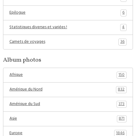
6
Epilogue
4
Statistiques diverses et variées !
36
Carnets de voyages
Album photos
150
Afrique
832
Amérique du Nord
373
Amérique du Sud
871
Asie
1846
Europe