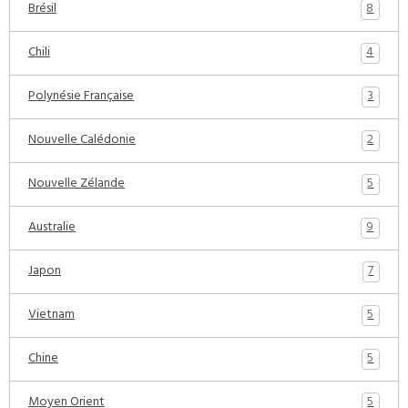
8
Brésil
4
Chili
3
Polynésie Française
2
Nouvelle Calédonie
5
Nouvelle Zélande
9
Australie
7
Japon
5
Vietnam
5
Chine
5
Moyen Orient