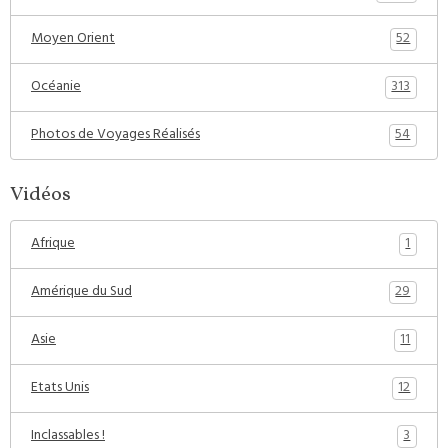
52
Moyen Orient
313
Océanie
54
Photos de Voyages Réalisés
Vidéos
1
Afrique
29
Amérique du Sud
11
Asie
12
Etats Unis
3
Inclassables !