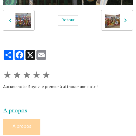
Retour
Partager
Facebook
X
Email
★
★
★
★
★
Aucune note. Soyez le premier à attribuer une note !
A propos
A propos