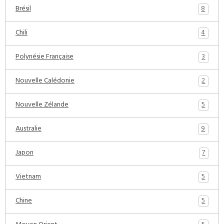
8
Brésil
4
Chili
3
Polynésie Française
2
Nouvelle Calédonie
5
Nouvelle Zélande
9
Australie
7
Japon
5
Vietnam
5
Chine