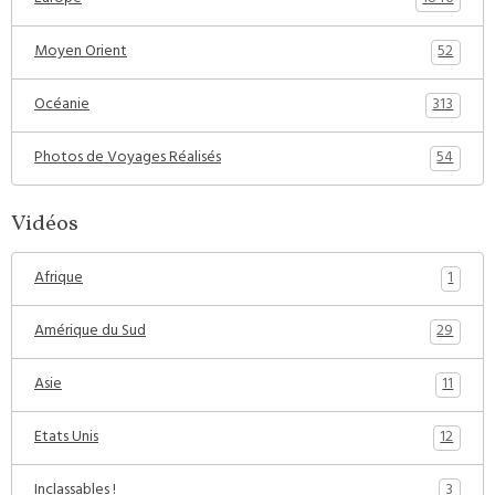
52
Moyen Orient
313
Océanie
54
Photos de Voyages Réalisés
Vidéos
1
Afrique
29
Amérique du Sud
11
Asie
12
Etats Unis
3
Inclassables !