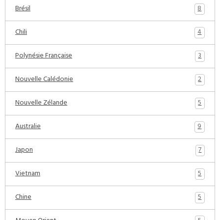
8
Brésil
4
Chili
3
Polynésie Française
2
Nouvelle Calédonie
5
Nouvelle Zélande
9
Australie
7
Japon
5
Vietnam
5
Chine