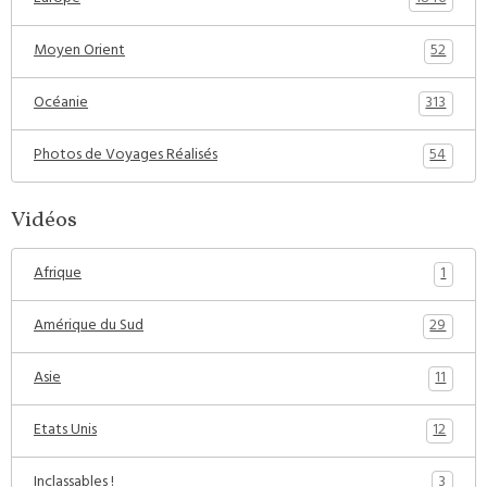
52
Moyen Orient
313
Océanie
54
Photos de Voyages Réalisés
Vidéos
1
Afrique
29
Amérique du Sud
11
Asie
12
Etats Unis
3
Inclassables !