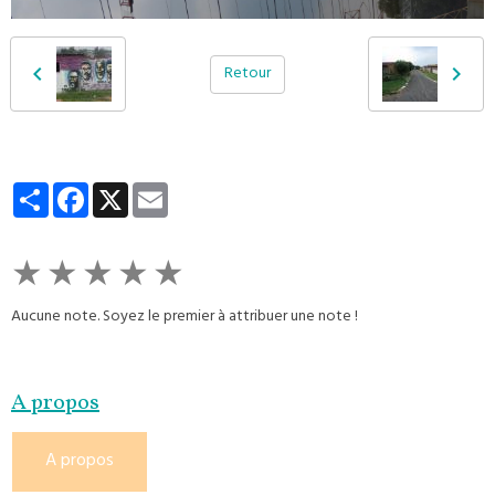
Retour
Partager
Facebook
X
Email
★
★
★
★
★
Aucune note. Soyez le premier à attribuer une note !
A propos
A propos