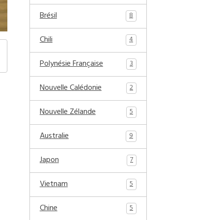
Brésil
8
Chili
4
Polynésie Française
3
Nouvelle Calédonie
2
Nouvelle Zélande
5
Australie
9
Japon
7
Vietnam
5
Chine
5