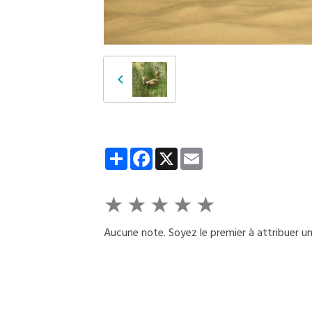
Partager
Facebook
X
Email
★
★
★
★
★
Aucune note. Soyez le premier à attribuer un