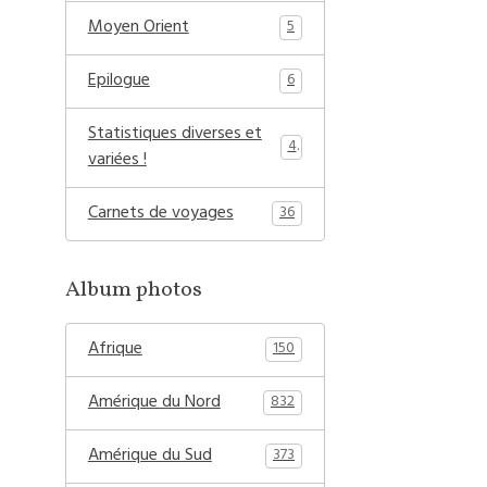
Moyen Orient
5
Epilogue
6
Statistiques diverses et
4
variées !
Carnets de voyages
36
Album photos
Afrique
150
Amérique du Nord
832
Amérique du Sud
373