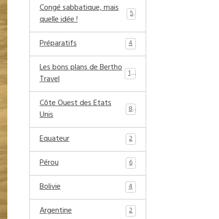
Congé sabbatique, mais
5
quelle idée !
Préparatifs
4
Les bons plans de Bertho
17
Travel
Côte Ouest des Etats
8
Unis
Equateur
2
Pérou
6
Bolivie
4
Argentine
2