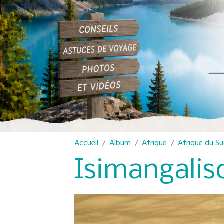
Accueil
Album
Afrique
Afrique du S
Isimangalis