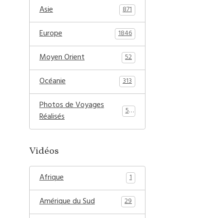
Asie
871
Europe
1846
Moyen Orient
52
Océanie
313
Photos de Voyages
54
Réalisés
Vidéos
Afrique
1
Amérique du Sud
29