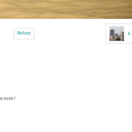
Retour
e note !