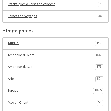
4
Statistiques diverses et variées !
36
Carnets de voyages
Album photos
150
Afrique
832
Amérique du Nord
373
Amérique du Sud
871
Asie
1846
Europe
52
Moyen Orient