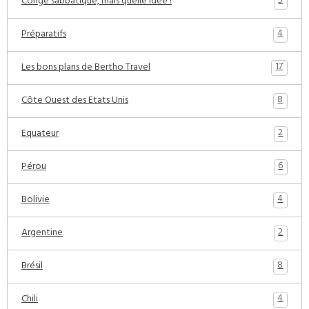
5
Congé sabbatique, mais quelle idée !
4
Préparatifs
17
Les bons plans de Bertho Travel
8
Côte Ouest des Etats Unis
2
Equateur
6
Pérou
4
Bolivie
2
Argentine
8
Brésil
4
Chili