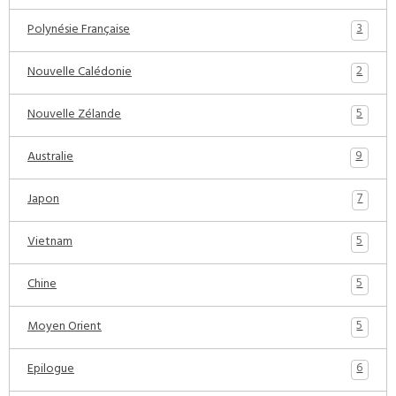
3
Polynésie Française
2
Nouvelle Calédonie
5
Nouvelle Zélande
9
Australie
7
Japon
5
Vietnam
5
Chine
5
Moyen Orient
6
Epilogue