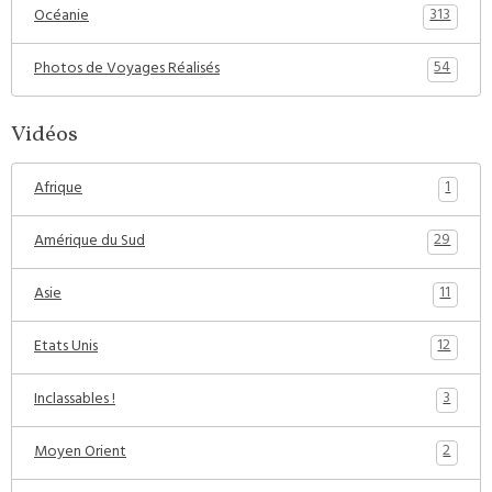
313
Océanie
54
Photos de Voyages Réalisés
Vidéos
1
Afrique
29
Amérique du Sud
11
Asie
12
Etats Unis
3
Inclassables !
2
Moyen Orient